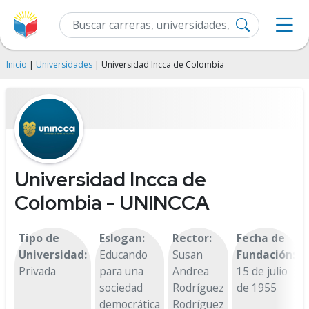
Inicio
|
Universidades
| Universidad Incca de Colombia
Universidad Incca de
Colombia - UNINCCA
Tipo de
Eslogan:
Rector:
Fecha de
Universidad:
Educando
Susan
Fundación:
Privada
para una
Andrea
15 de julio
sociedad
Rodríguez
de 1955
democrática
Rodríguez