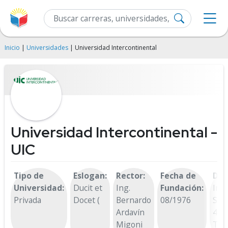
Inicio
|
Universidades
| Universidad Intercontinental
Universidad Intercontinental -
UIC
Tipo de
Eslogan:
Rector:
Fecha de
Dir
Universidad:
Ducit et
Ing.
Fundación:
Ins
Privada
Docet (
Bernardo
08/1976
Sur
Ardavín
413
Migoni
Tlal