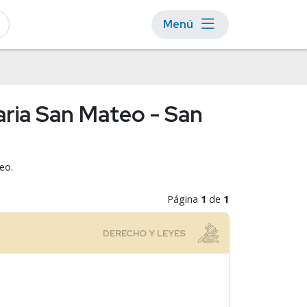
Menú
aria San Mateo - San
eo.
Página
1
de
1