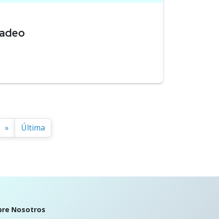
cadeo
»
Última
bre Nosotros