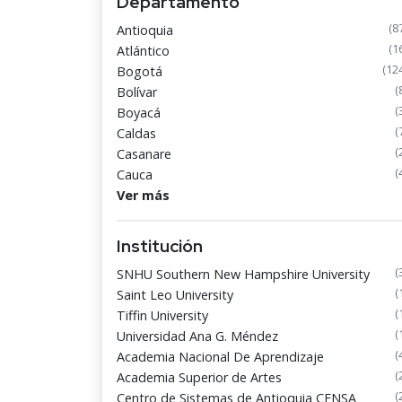
Departamento
(8
Antioquia
(1
Atlántico
(12
Bogotá
(
Bolívar
(
Boyacá
(
Caldas
(
Casanare
(
Cauca
Ver más
Institución
(
SNHU Southern New Hampshire University
(
Saint Leo University
(
Tiffin University
(
Universidad Ana G. Méndez
(
Academia Nacional De Aprendizaje
(
Academia Superior de Artes
(
Centro de Sistemas de Antioquia CENSA