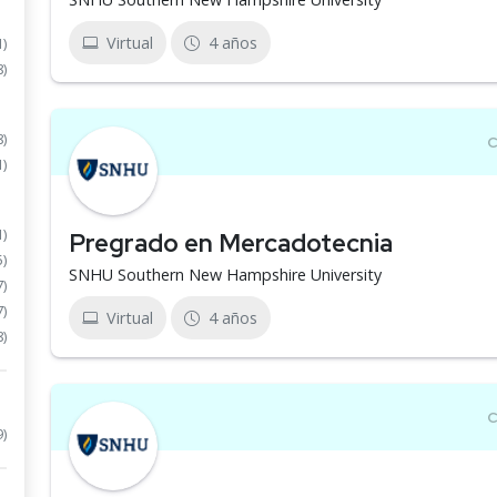
Virtual
4 años
1)
8)
8)
1)
1)
Pregrado en Mercadotecnia
5)
SNHU Southern New Hampshire University
7)
7)
Virtual
4 años
8)
9)