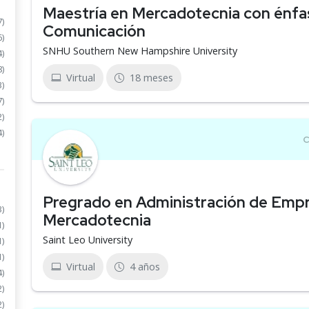
Maestría en Mercadotecnia con énfa
7)
Comunicación
6)
SNHU Southern New Hampshire University
4)
8)
Virtual
18 meses
3)
7)
2)
4)
Pregrado en Administración de Empr
3)
Mercadotecnia
1)
Saint Leo University
1)
1)
Virtual
4 años
4)
2)
2)