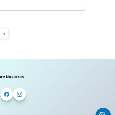
»
bre Nosotros