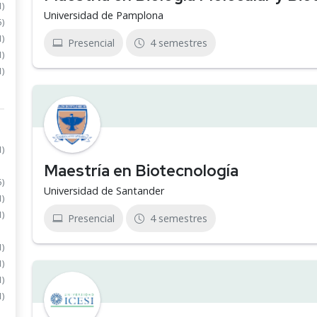
1)
Universidad de Pamplona
5)
1)
Presencial
4 semestres
1)
1)
1)
Maestría en Biotecnología
5)
Universidad de Santander
1)
1)
Presencial
4 semestres
1)
1)
1)
1)