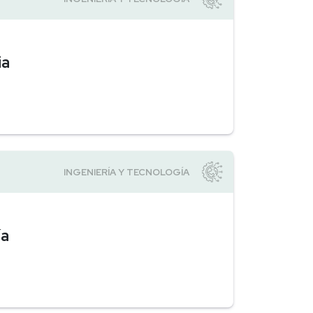
ia
ía