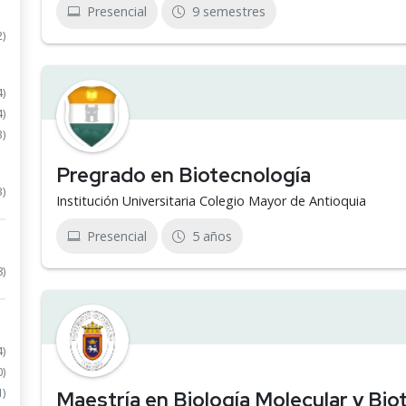
Presencial
9 semestres
2)
4)
4)
3)
Pregrado en Biotecnología
3)
Institución Universitaria Colegio Mayor de Antioquia
Presencial
5 años
8)
4)
0)
1)
Maestría en Biología Molecular y Bio