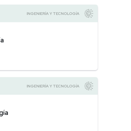
ía
gía