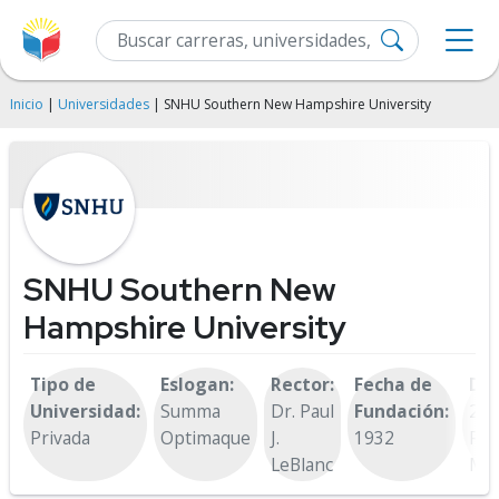
Inicio
|
Universidades
| SNHU Southern New Hampshire University
SNHU Southern New
Hampshire University
Tipo de
Eslogan:
Rector:
Fecha de
Dir
Universidad:
Summa
Dr. Paul
Fundación:
250
Privada
Optimaque
J.
1932
Riv
LeBlanc
Man