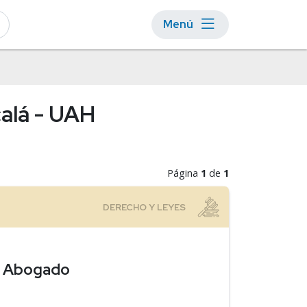
Menú
calá - UAH
Página
1
de
1
de Abogado