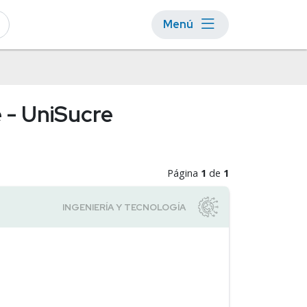
Menú
e - UniSucre
Página
1
de
1