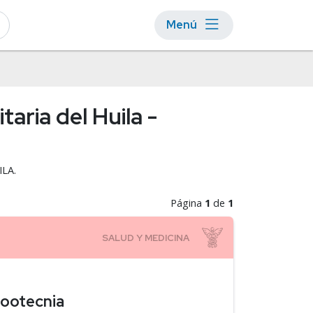
Menú
aria del Huila -
ILA.
Página
1
de
1
Zootecnia