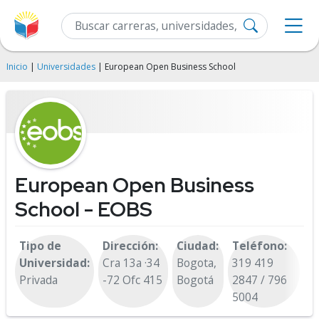
Inicio
|
Universidades
| European Open Business School
European Open Business
School - EOBS
Tipo de
Dirección:
Ciudad:
Teléfono:
Universidad:
Cra 13a ·34
Bogota,
319 419
Privada
-72 Ofc 415
Bogotá
2847 / 796
5004