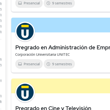
Presencial
9 semestres
0)
2)
1)
2)
1)
3)
Pregrado en Administración de Empr
Corporación Universitaria UNITEC
3)
Presencial
9 semestres
2)
5)
1)
4)
Pregrado en Cine y Televisión