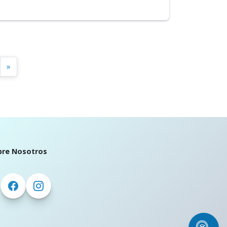
»
bre Nosotros