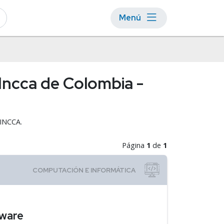
Menú
 Incca de Colombia -
NINCCA.
Página
1
de
1
tware