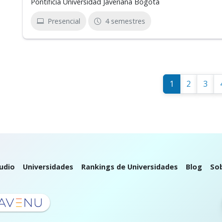
Pontificia Universidad Javeriana Bogotá
Presencial
4 semestres
1
2
3
udio
Universidades
Rankings de Universidades
Blog
So