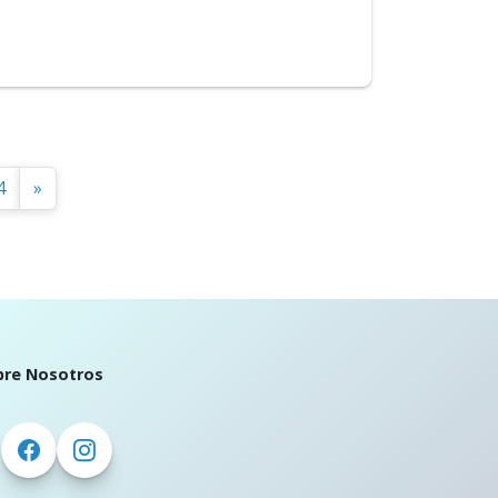
4
»
bre Nosotros