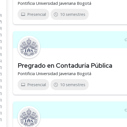
Pontificia Universidad Javeriana Bogotá
Presencial
10 semestres
3)
7)
3)
2)
2)
1)
3)
5)
Pregrado en Contaduría Pública
2)
Pontificia Universidad Javeriana Bogotá
2)
1)
Presencial
10 semestres
1)
2)
1)
2)
1)
2)