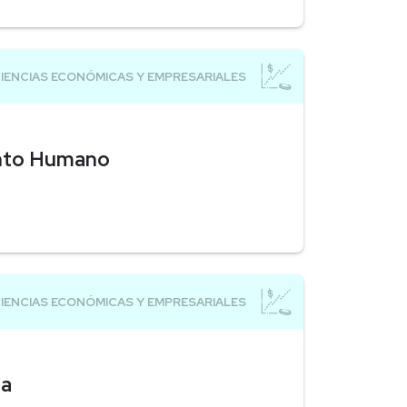
ento Humano
ia