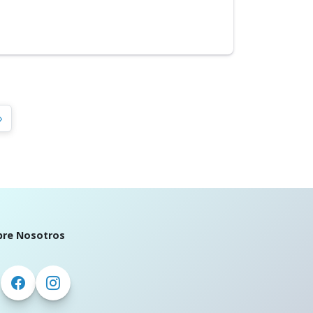
»
bre Nosotros