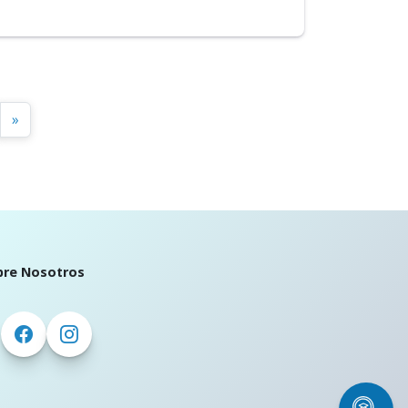
»
bre Nosotros