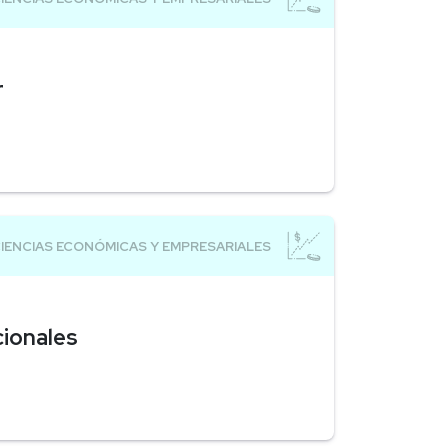
r
cionales