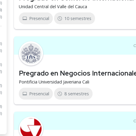
1)
Unidad Central del Valle del Cauca
0)
1)
Presencial
10 semestres
1)
1)
1)
Pregrado en Negocios Internacional
2)
Pontificia Universidad Javeriana Cali
2)
1)
Presencial
8 semestres
3)
1)