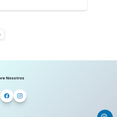
»
bre Nosotros