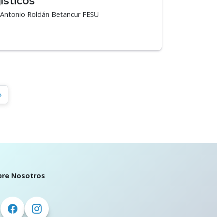
ísticos
á Antonio Roldán Betancur FESU
»
bre Nosotros