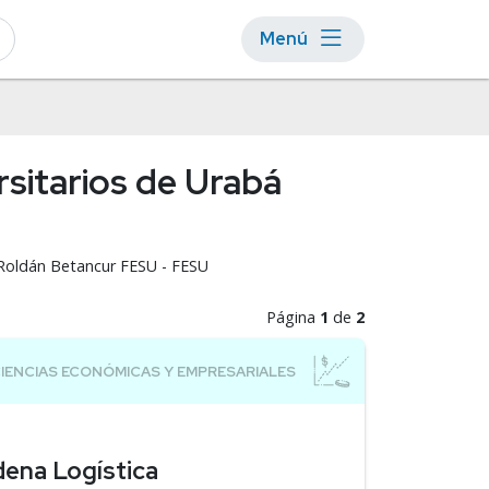
Menú
sitarios de Urabá
 Roldán Betancur FESU - FESU
Página
1
de
2
dena Logística