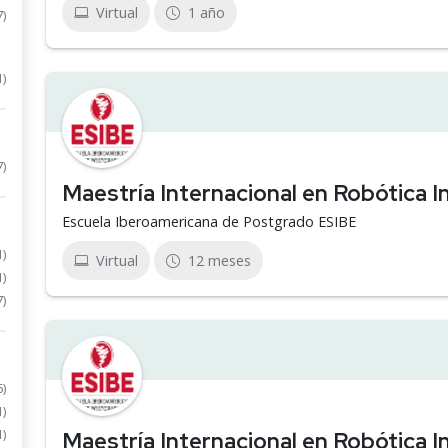
Virtual
1 año
7)
1)
7)
Maestría Internacional en Robótica In
Escuela Iberoamericana de Postgrado ESIBE
1)
Virtual
12 meses
1)
7)
6)
1)
1)
Maestría Internacional en Robótica In