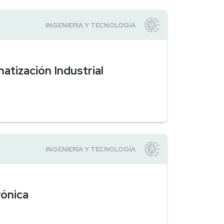
tización Industrial
rónica