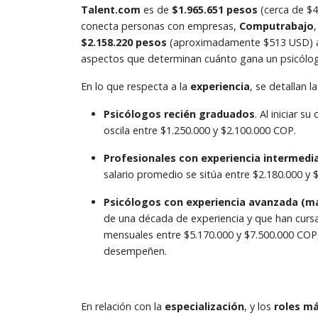
Talent.com
es de
$1.965.651 pesos
(cerca de $4
conecta personas con empresas,
Computrabajo
$2.158.220 pesos
(aproximadamente $513 USD) al
aspectos que determinan cuánto gana un psicólogo 
En lo que respecta a la
experiencia
, se detallan 
Psicólogos recién graduados
. Al iniciar s
oscila entre $1.250.000 y $2.100.000 COP.
Profesionales con experiencia intermedia
salario promedio se sitúa entre $2.180.000 y
Psicólogos con experiencia avanzada (má
de una década de experiencia y que han curs
mensuales entre $5.170.000 y $7.500.000 COP,
desempeñen.
En relación con la
especialización
, y los
roles m