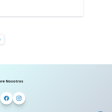
»
bre Nosotros