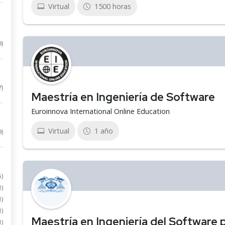
Virtual
1500 horas
9)
7)
Maestría en Ingeniería de Software
Euroinnova International Online Education
Virtual
1 año
9)
5)
1)
1)
1)
Maestría en Ingeniería del Software 
1)