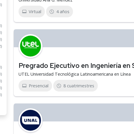
1)
Virtual
4 años
1)
1)
1)
2)
Pregrado Ejecutivo en Ingeniería e
1)
UTEL Universidad Tecnológica Latinoamericana en Línea
1)
1)
Presencial
8 cuatrimestres
1)
1)