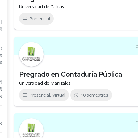
Universidad de Caldas
Presencial
1)
0)
1)
9)
8)
Pregrado en Contaduría Pública
2)
Universidad de Manizales
6)
Presencial, Virtual
10 semestres
5)
5)