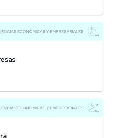
resas
ra