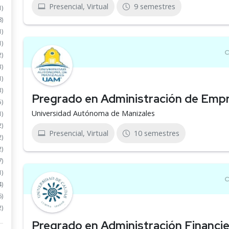
Presencial, Virtual
9 semestres
1)
8)
1)
1)
2)
3)
1)
3)
Pregrado en Administración de Emp
5)
Universidad Autónoma de Manizales
1)
2)
Presencial, Virtual
10 semestres
2)
2)
7)
1)
4)
6)
2)
Pregrado en Administración Financie