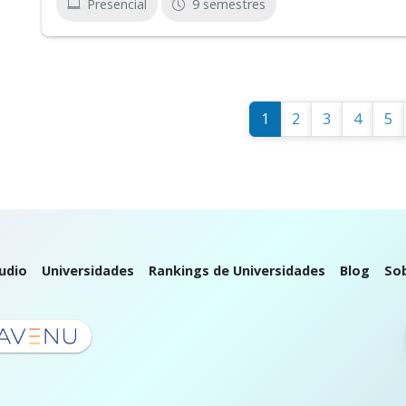
Presencial
9 semestres
1
2
3
4
5
udio
Universidades
Rankings de Universidades
Blog
So