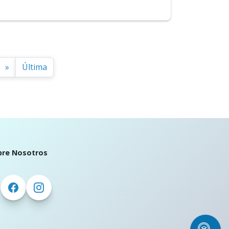
»
Última
bre Nosotros