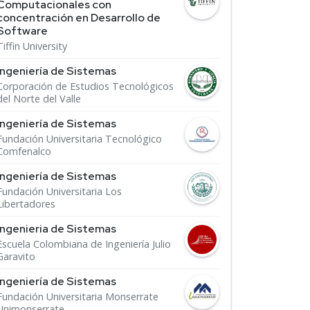
Computacionales con
concentración en Desarrollo de
Software
Tiffin University
Ingeniería de Sistemas
Corporación de Estudios Tecnológicos
del Norte del Valle
Ingeniería de Sistemas
Fundación Universitaria Tecnológico
Comfenalco
Ingeniería de Sistemas
Fundación Universitaria Los
Libertadores
Ingenieria de Sistemas
Escuela Colombiana de Ingeniería Julio
Garavito
Ingeniería de Sistemas
Fundación Universitaria Monserrate
Unimonserrate