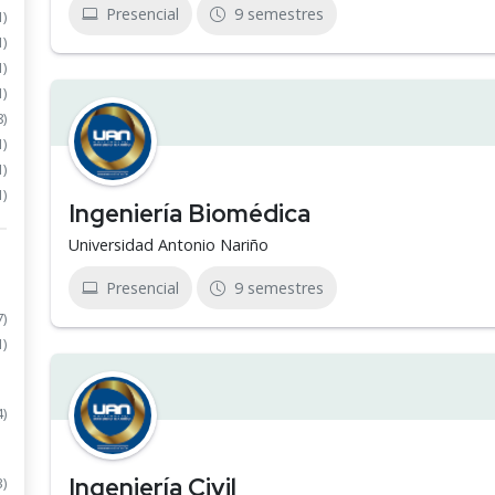
Presencial
9 semestres
1)
1)
1)
1)
8)
1)
1)
1)
Ingeniería Biomédica
Universidad Antonio Nariño
Presencial
9 semestres
7)
1)
4)
Ingeniería Civil
3)