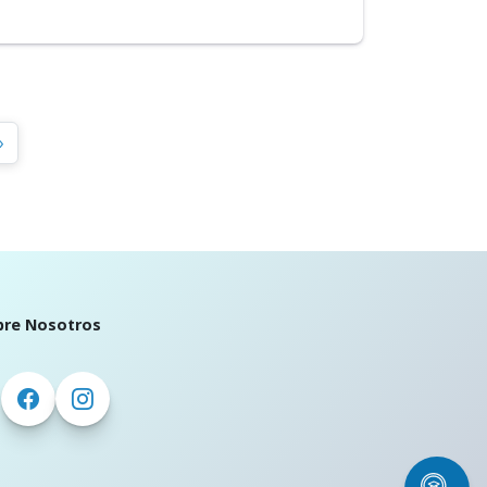
»
bre Nosotros