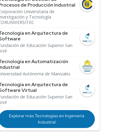
Procesos de Producción Industrial
Corporación Universitaria de
Investigación y Tecnología
CORUNIVERSITEC
Tecnología en Arquitectura de
Software
Fundación de Educación Superior San
José
Tecnología en Automatización
Industrial
Universidad Autónoma de Manizales
Tecnología en Arquitectura de
Software Virtual
Fundación de Educación Superior San
José
Explorar más Tecnologías en Ingeniería
Industrial