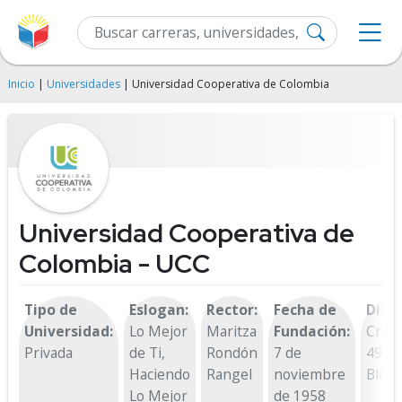
Inicio
|
Universidades
| Universidad Cooperativa de Colombia
Universidad Cooperativa de
Colombia - UCC
Tipo de
Eslogan:
Rector:
Fecha de
Direc
Universidad:
Lo Mejor
Maritza
Fundación:
Cra 4
Privada
de Ti,
Rondón
7 de
49-95
Haciendo
Rangel
noviembre
Bloqu
Lo Mejor
de 1958