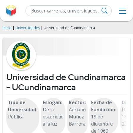
Inicio
|
Universidades
| Universidad de Cundinamarca
Universidad de Cundinamarca
- UCundinamarca
Tipo de
Eslogan:
Rector:
Fecha de
Dire
Universidad:
De la
Adriano
Fundación:
Diag
Pública
oscuridad
Muñoz
19 de
18 No
a la luz
Barrera
diciembre
29 2
de 1969