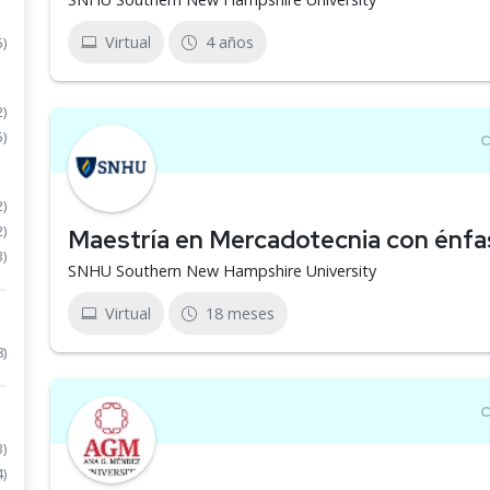
Virtual
4 años
5)
2)
5)
2)
2)
Maestría en Mercadotecnia con énfas
3)
SNHU Southern New Hampshire University
Virtual
18 meses
8)
3)
4)