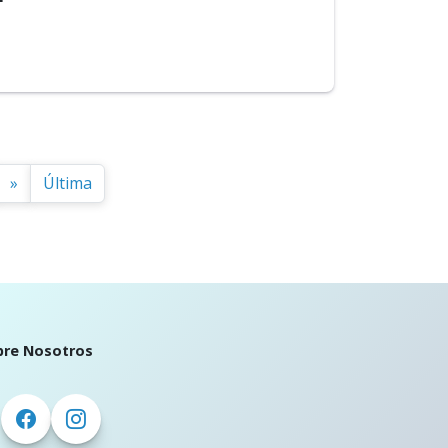
»
Última
bre Nosotros