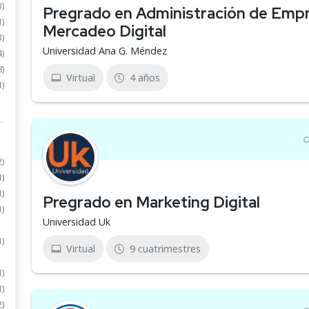
3)
Pregrado en Administración de Empr
1)
Mercadeo Digital
3)
Universidad Ana G. Méndez
4)
8)
Virtual
4 años
1)
2)
1)
1)
Pregrado en Marketing Digital
1)
Universidad Uk
1)
Virtual
9 cuatrimestres
1)
1)
2)