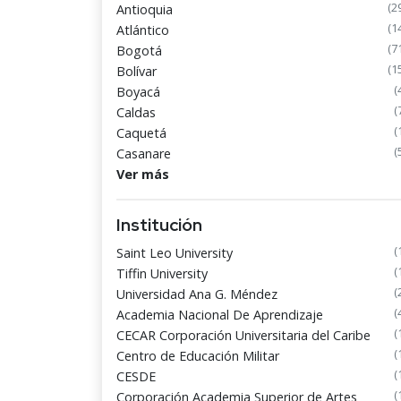
(2
Antioquia
(1
Atlántico
(7
Bogotá
(1
Bolívar
(
Boyacá
(
Caldas
(
Caquetá
(
Casanare
Ver más
Institución
(
Saint Leo University
(
Tiffin University
(
Universidad Ana G. Méndez
(
Academia Nacional De Aprendizaje
(
CECAR Corporación Universitaria del Caribe
(
Centro de Educación Militar
(
CESDE
(
Corporación Academia Superior de Artes