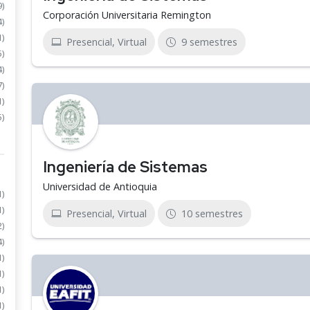
9)
Corporación Universitaria Remington
4)
1)
Presencial, Virtual
9 semestres
5)
4)
7)
1)
5)
Ingeniería de Sistemas
Universidad de Antioquia
1)
1)
Presencial, Virtual
10 semestres
2)
4)
1)
1)
1)
1)