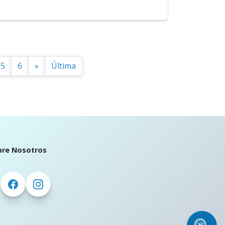
5
6
»
Última
bre Nosotros